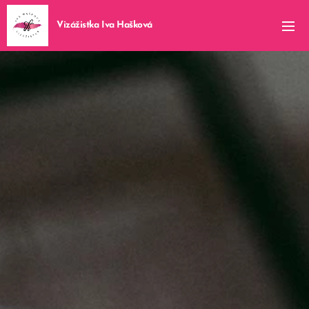
Vizážistka Iva Hašková