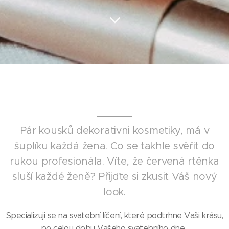
Pár kousků dekorativni kosmetiky, má v
šuplíku každá žena. Co se takhle svěřit do
rukou profesionála. Víte, že červená rtěnka
sluší každé ženě? Přijďte si zkusit Váš nový
look.
Specializuji se na svatební líčení, které podtrhne Vaši krásu,
po celou dobu Vašeho svatebního dne.